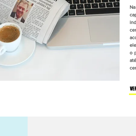
Na
ca
in
ce
ac
el
o 
at
cer
VE