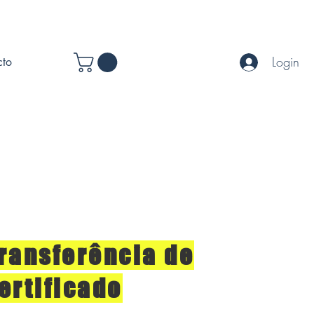
Login
cto
ransferência de
ertificado