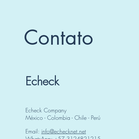
Contato
Echeck
Echeck Company
México - Colombia - Chile - Perú
Email:
info@echecknet.net
WhatsApp: +57 3124821215