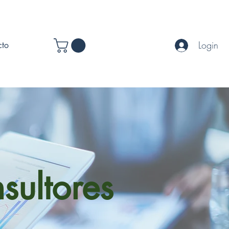
Login
cto
sultores