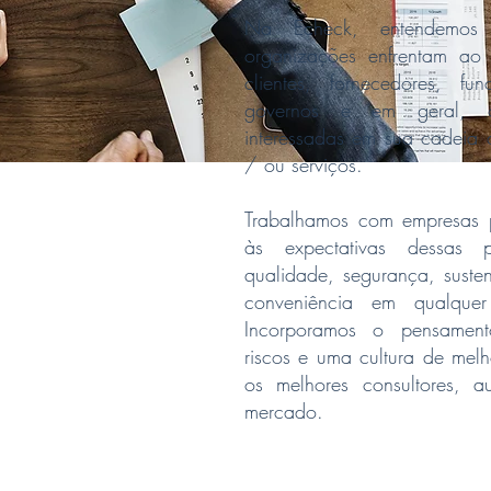
Na Echeck, entendemos
organizações enfrentam ao 
clientes, fornecedores, fun
governos e em geral, 
interessadas em sua cadeia d
/ ou serviços.
Trabalhamos com empresas p
às expectativas dessas p
qualidade, segurança, susten
conveniência em qualquer
Incorporamos o pensament
riscos e uma cultura de melh
os melhores consultores, au
mercado.